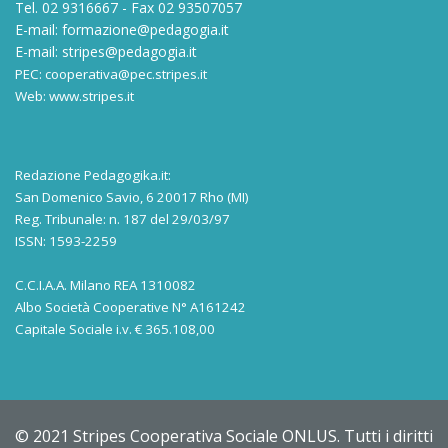
Tel. 02 9316667 - Fax 02 93507057
E-mail:
formazione@pedagogia.it
E-mail:
stripes@pedagogia.it
PEC:
cooperativa@pec.stripes.it
Web:
www.stripes.it
Redazione Pedagogika.it:
San Domenico Savio, 6 20017 Rho (MI)
Reg. Tribunale: n. 187 del 29/03/97
ISSN: 1593-2259
C.C.I.A.A. Milano REA 1310082
Albo Società Cooperative N° A161242
Capitale Sociale i.v. € 365.108,00
© 2021 Stripes Cooperativa Sociale ONLUS. Tutti i diritti