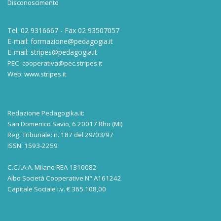
Disconoscimento
Tel. 02 9316667 - Fax 02 93507057
E-mail:
formazione@pedagogia.it
E-mail:
stripes@pedagogia.it
PEC:
cooperativa@pec.stripes.it
Web:
www.stripes.it
Redazione Pedagogika.it:
San Domenico Savio, 6 20017 Rho (MI)
Reg. Tribunale: n. 187 del 29/03/97
ISSN: 1593-2259
C.C.I.A.A. Milano REA 1310082
Albo Società Cooperative N° A161242
Capitale Sociale i.v. € 365.108,00