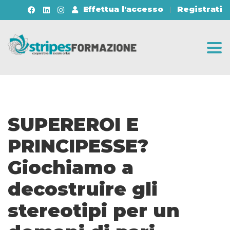
Effettua l'accesso
Registrati
Togg
SUPEREROI E
PRINCIPESSE?
Giochiamo a
decostruire gli
stereotipi per un