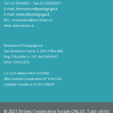
Tel. 02 9316667 - Fax 02 93507057
E-mail:
formazione@pedagogia.it
E-mail:
stripes@pedagogia.it
PEC:
cooperativa@pec.stripes.it
Web:
www.stripes.it
Redazione Pedagogika.it:
San Domenico Savio, 6 20017 Rho (MI)
Reg. Tribunale: n. 187 del 29/03/97
ISSN: 1593-2259
C.C.I.A.A. Milano REA 1310082
Albo Società Cooperative N° A161242
Capitale Sociale i.v. € 365.108,00
© 2021 Stripes Cooperativa Sociale ONLUS. Tutti i diritti