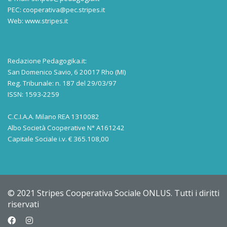
PEC:
cooperativa@pec.stripes.it
Web:
www.stripes.it
Redazione Pedagogika.it:
San Domenico Savio, 6 20017 Rho (MI)
Reg. Tribunale: n. 187 del 29/03/97
ISSN: 1593-2259
C.C.I.A.A. Milano REA 1310082
Albo Società Cooperative N° A161242
Capitale Sociale i.v. € 365.108,00
© 2021 Stripes Cooperativa Sociale ONLUS. Tutti i diritti
riservati