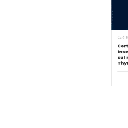
CERTI
Cert
inse
sul 
Thy