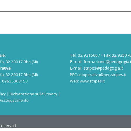
Tel. 02 9316667 - Fax 02 93507
le:
E-mail:
formazione@pedagogia.i
lfa, 32 20017 Rho (MI)
E-mail:
stripes@pedagogia.it
ativa:
lfa, 32 20017 Rho (MI)
PEC:
cooperativa@pec.stripes.it
.F. 09635360150
Web:
www.stripes.it
licy
|
Dichiarazione sulla Privacy
|
Disconoscimento
riservati