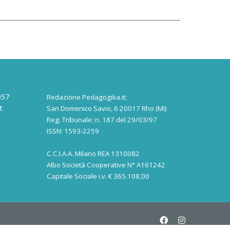
057
Redazione Pedagogika.it:
t
San Domenico Savio, 6 20017 Rho (MI)
Reg. Tribunale: n. 187 del 29/03/97
ISSN: 1593-2259
C.C.I.A.A. Milano REA 1310082
Albo Società Cooperative N° A161242
Capitale Sociale i.v. € 365.108,00