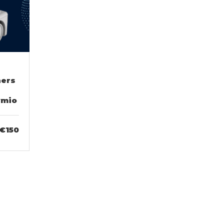
hers
ymio
€150