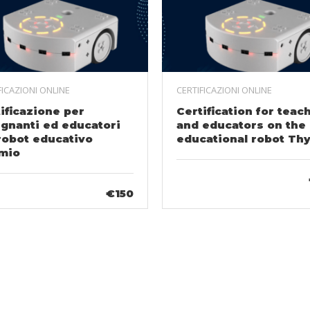
FICAZIONI ONLINE
CERTIFICAZIONI ONLINE
ificazione per
Certification for teac
gnanti ed educatori
and educators on the
robot educativo
educational robot Th
mio
€150