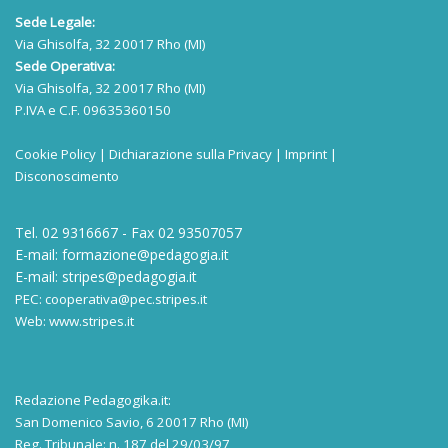
Sede Legale:
Via Ghisolfa, 32 20017 Rho (MI)
Sede Operativa:
Via Ghisolfa, 32 20017 Rho (MI)
P.IVA e C.F. 09635360150
Cookie Policy
|
Dichiarazione sulla Privacy
|
Imprint
|
Disconoscimento
Tel. 02 9316667 - Fax 02 93507057
E-mail:
formazione@pedagogia.it
E-mail:
stripes@pedagogia.it
PEC:
cooperativa@pec.stripes.it
Web:
www.stripes.it
Redazione Pedagogika.it:
San Domenico Savio, 6 20017 Rho (MI)
Reg. Tribunale: n. 187 del 29/03/97