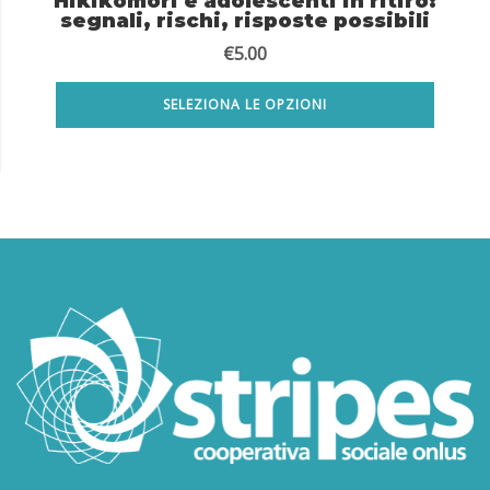
Hikikomori e adolescenti in ritiro:
segnali, rischi, risposte possibili
€
5.00
SELEZIONA LE OPZIONI