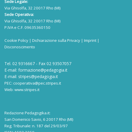
Sede Legale:
Via Ghisolfa, 32 20017 Rho (MI)
Sede Operativa:
Via Ghisolfa, 32 20017 Rho (MI)
P.IVA e C.F. 09635360150
Cookie Policy
|
Dichiarazione sulla Privacy
|
Imprint
|
Disconoscimento
Tel. 02 9316667 - Fax 02 93507057
E-mail:
formazione@pedagogia.it
E-mail:
stripes@pedagogia.it
PEC:
cooperativa@pec.stripes.it
Web:
www.stripes.it
Redazione Pedagogika.it:
San Domenico Savio, 6 20017 Rho (MI)
Reg. Tribunale: n. 187 del 29/03/97