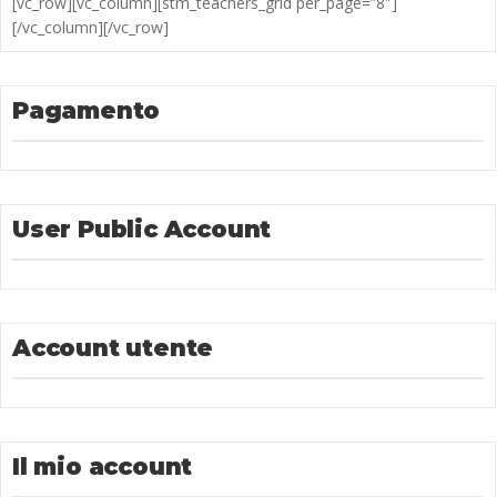
[vc_row][vc_column][stm_teachers_grid per_page=”8″]
[/vc_column][/vc_row]
Pagamento
User Public Account
Account utente
Il mio account