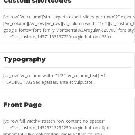
Custom shortcodes
[vc_row][vc_column][stm_experts expert_slides_per_row=”2″ exper
[/vc_column][/vc_row][vc_row][vc_column width=”1/2″][vc_custom
google_fonts=”font_family:Montserrat%3Aregular%2C700|font_s
css=”.vc_custom_1437115313772{margin-bottom: 38px...
Typography
[vc_row][vc_column width=”1/2″][vc_column_text] H1
HEADING TAG Sed egestas, ante et vulputate...
Front Page
[vc_row full_width=”stretch_row_content_no_spaces”
css=”.vc_custom_1432531325225{margin-bottom: 0px
!important;}”][vc_column][rev_slider_vc][/vc_column]