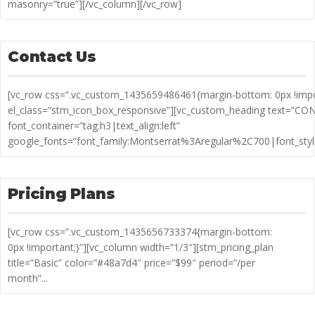
masonry=”true”][/vc_column][/vc_row]
Contact Us
[vc_row css=”.vc_custom_1435659486461{margin-bottom: 0px !impor
el_class=”stm_icon_box_responsive”][vc_custom_heading text=”CO
font_container=”tag:h3|text_align:left”
google_fonts=”font_family:Montserrat%3Aregular%2C700|font_st
Pricing Plans
[vc_row css=”.vc_custom_1435656733374{margin-bottom:
0px !important;}”][vc_column width=”1/3″][stm_pricing_plan
title=”Basic” color=”#48a7d4″ price=”$99″ period=”/per
month”...