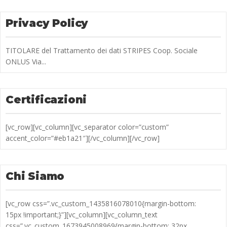
Privacy Policy
TITOLARE del Trattamento dei dati STRIPES Coop. Sociale
ONLUS Via...
Certificazioni
[vc_row][vc_column][vc_separator color=”custom”
accent_color=”#eb1a21″][/vc_column][/vc_row]
Chi Siamo
[vc_row css=”.vc_custom_1435816078010{margin-bottom:
15px !important;}”][vc_column][vc_column_text
css=”.vc_custom_1673945008969{margin-bottom: 32px