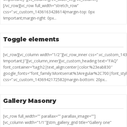
[/vc_row][vc_row full_width=”stretch_row”
css=”.vc_custom_1436163428614{margin-top: 0px
!important;margin-right: 0px...
Toggle elements
[vc_row][vc_column width=”1/2″][vc_row_inner css=”.vc_custom_1
!important;}”][vc_column_inner][vc_custom_heading text=”FAQ”
font_container=”tag:h2|text_align:center|color:%23eab830″
google_fonts=”font_family:Montserrat%3Aregular%2C700|font_s
css=”.vc_custom_1436942172582{margin-bottom: 20px...
Gallery Masonry
[vc_row full_width=”” parallax=”” parallax_image=””]
[vc_column width=”1/1″][stm_gallery_grid title=”Gallery one”