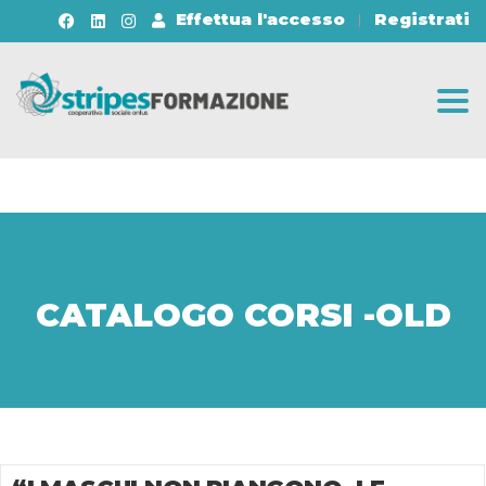
Effettua l'accesso
Registrati
Togg
CATALOGO CORSI -OLD