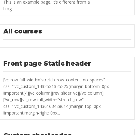
This is an example page. It’s different from a
blog...
All courses
Front page Static header
[vc_row full_width=”stretch_row_content_no_spaces”
css=”.vc_custom_1432531325225{margin-bottom: 0px
!important;}”][vc_column][rev_slider_vc][/vc_column]
[/vc_row][vc_row full_width=”stretch_row”
css=”.vc_custom_1436163428614{margin-top: 0px
!important;margin-right: 0px...